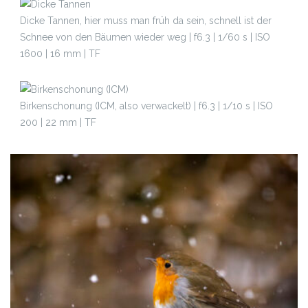
Dicke Tannen, hier muss man früh da sein, schnell ist der
Schnee von den Bäumen wieder weg | f6.3 | 1/60 s | ISO
1600 | 16 mm | TF
Birkenschonung (ICM, also verwackelt) | f6.3 | 1/10 s | ISO
200 | 22 mm | TF