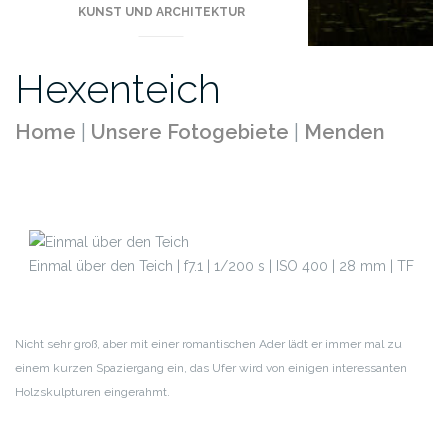
KUNST UND ARCHITEKTUR
Hexenteich
Home
|
Unsere Fotogebiete
|
Menden
Einmal über den Teich | f7.1 | 1/200 s | ISO 400 | 28 mm | TF
Nicht sehr groß, aber mit einer romantischen Ader lädt er immer mal zu
einem kurzen Spaziergang ein, das Ufer wird von einigen interessanten
Holzskulpturen eingerahmt.